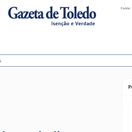
Fonte:
L
P