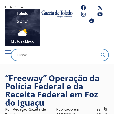
Fonte:
CEPEA
Toledo
20°C
Muito nublado
“Freeway” Operação da
Polícia Federal e da
Receita Federal em Foz
do Iguaçu
h
Por:
Redação Gazeta de
Publicado em
às
3