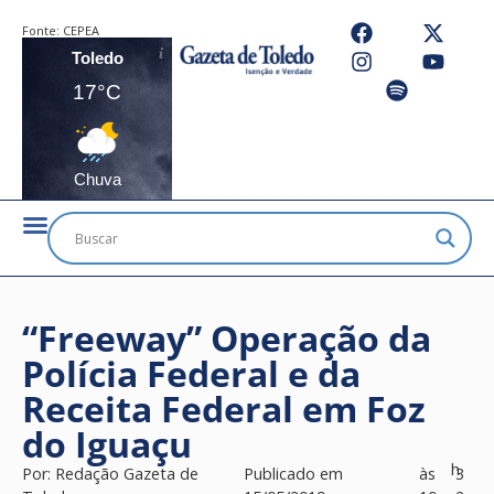
Fonte:
CEPEA
Toledo
17°C
Chuva
“Freeway” Operação da
Polícia Federal e da
Receita Federal em Foz
do Iguaçu
h
Por:
Redação Gazeta de
Publicado em
às
3