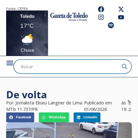
Fonte:
CEPEA
Toledo
17°C
Chuva
De volta
h
Por:
Jornalista Eliseu Langner de Lima
Publicado em
às
2
MTb 11.737/PR
01/06/2026
19
2
Facebook
WhatsApp
LinkedIn