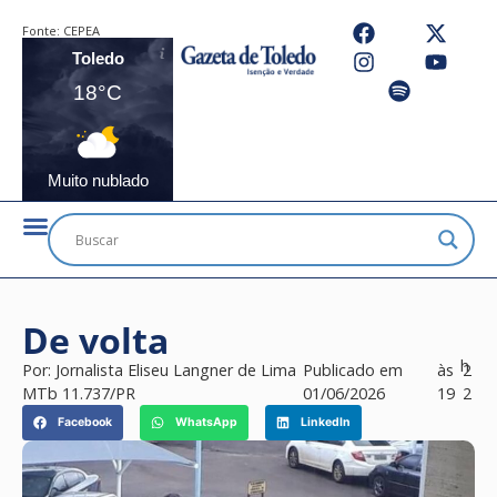
Fonte:
CEPEA
Toledo
18°C
Muito nublado
De volta
h
Por:
Jornalista Eliseu Langner de Lima
Publicado em
às
2
MTb 11.737/PR
01/06/2026
19
2
Facebook
WhatsApp
LinkedIn