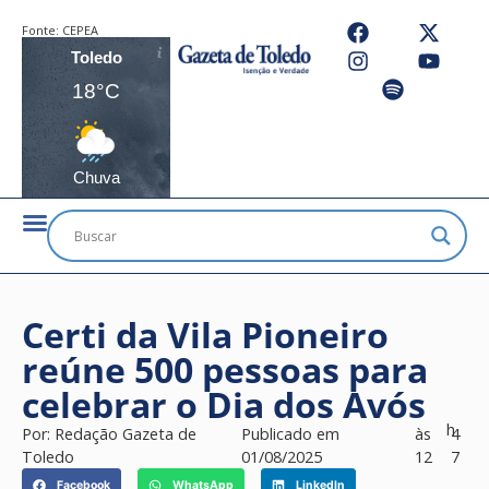
Fonte:
CEPEA
Toledo
18°C
Chuva
Certi da Vila Pioneiro
reúne 500 pessoas para
celebrar o Dia dos Avós
h
Por:
Redação Gazeta de
Publicado em
às
4
Toledo
01/08/2025
12
7
Facebook
WhatsApp
LinkedIn