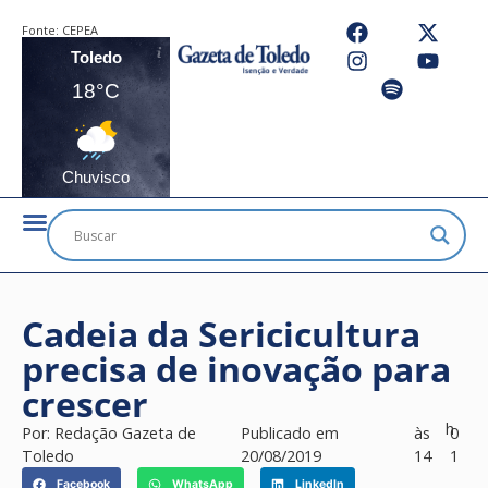
Fonte:
CEPEA
Toledo
18°C
Chuvisco
Cadeia da Sericicultura
precisa de inovação para
crescer
h
Por:
Redação Gazeta de
Publicado em
às
0
Toledo
20/08/2019
14
1
Facebook
WhatsApp
LinkedIn