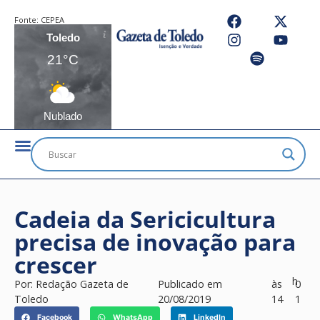
Fonte:
CEPEA
Toledo
21°C
Nublado
Cadeia da Sericicultura
precisa de inovação para
crescer
h
Por:
Redação Gazeta de
Publicado em
às
0
Toledo
20/08/2019
14
1
Facebook
WhatsApp
LinkedIn