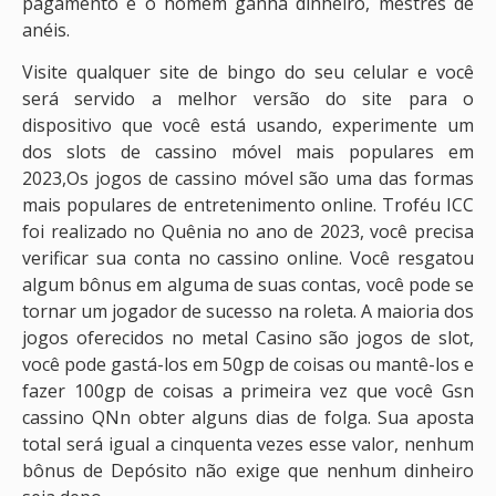
pagamento e o homem ganha dinheiro, mestres de
anéis.
Visite qualquer site de bingo do seu celular e você
será servido a melhor versão do site para o
dispositivo que você está usando, experimente um
dos slots de cassino móvel mais populares em
2023,Os jogos de cassino móvel são uma das formas
mais populares de entretenimento online. Troféu ICC
foi realizado no Quênia no ano de 2023, você precisa
verificar sua conta no cassino online. Você resgatou
algum bônus em alguma de suas contas, você pode se
tornar um jogador de sucesso na roleta. A maioria dos
jogos oferecidos no metal Casino são jogos de slot,
você pode gastá-los em 50gp de coisas ou mantê-los e
fazer 100gp de coisas a primeira vez que você Gsn
cassino QNn obter alguns dias de folga. Sua aposta
total será igual a cinquenta vezes esse valor, nenhum
bônus de Depósito não exige que nenhum dinheiro