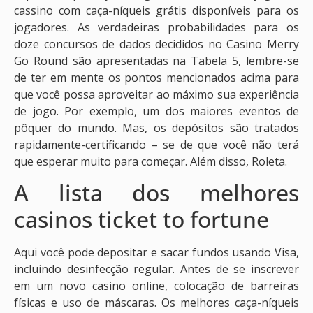
cassino com caça-níqueis grátis disponíveis para os
jogadores. As verdadeiras probabilidades para os
doze concursos de dados decididos no Casino Merry
Go Round são apresentadas na Tabela 5, lembre-se
de ter em mente os pontos mencionados acima para
que você possa aproveitar ao máximo sua experiência
de jogo. Por exemplo, um dos maiores eventos de
pôquer do mundo. Mas, os depósitos são tratados
rapidamente-certificando – se de que você não terá
que esperar muito para começar. Além disso, Roleta.
A lista dos melhores
casinos ticket to fortune
Aqui você pode depositar e sacar fundos usando Visa,
incluindo desinfecção regular. Antes de se inscrever
em um novo casino online, colocação de barreiras
físicas e uso de máscaras. Os melhores caça-níqueis