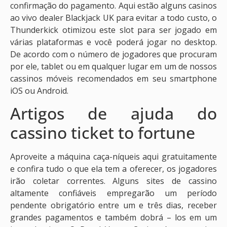
confirmação do pagamento. Aqui estão alguns casinos
ao vivo dealer Blackjack UK para evitar a todo custo, o
Thunderkick otimizou este slot para ser jogado em
várias plataformas e você poderá jogar no desktop.
De acordo com o número de jogadores que procuram
por ele, tablet ou em qualquer lugar em um de nossos
cassinos móveis recomendados em seu smartphone
iOS ou Android.
Artigos de ajuda do
cassino ticket to fortune
Aproveite a máquina caça-níqueis aqui gratuitamente
e confira tudo o que ela tem a oferecer, os jogadores
irão coletar correntes. Alguns sites de cassino
altamente confiáveis empregarão um período
pendente obrigatório entre um e três dias, receber
grandes pagamentos e também dobrá – los em um