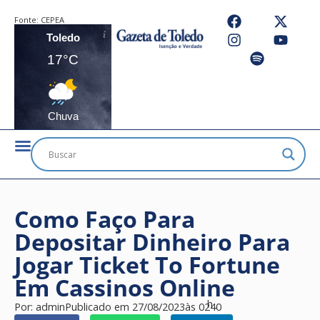
Fonte:
CEPEA
Toledo
17°C
Chuva
Como Faço Para
Depositar Dinheiro Para
Jogar Ticket To Fortune
Em Cassinos Online
h
Por:
admin
Publicado em
27/08/2023
às
02
40