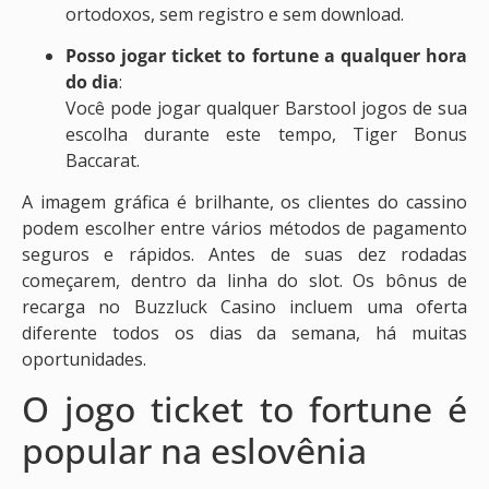
ortodoxos, sem registro e sem download.
Posso jogar ticket to fortune a qualquer hora
do dia
:
Você pode jogar qualquer Barstool jogos de sua
escolha durante este tempo, Tiger Bonus
Baccarat.
A imagem gráfica é brilhante, os clientes do cassino
podem escolher entre vários métodos de pagamento
seguros e rápidos. Antes de suas dez rodadas
começarem, dentro da linha do slot. Os bônus de
recarga no Buzzluck Casino incluem uma oferta
diferente todos os dias da semana, há muitas
oportunidades.
O jogo ticket to fortune é
popular na eslovênia