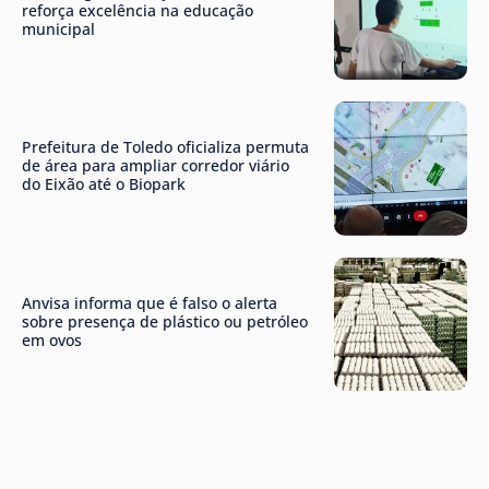
reforça excelência na educação
municipal
Prefeitura de Toledo oficializa permuta
de área para ampliar corredor viário
do Eixão até o Biopark
Anvisa informa que é falso o alerta
sobre presença de plástico ou petróleo
em ovos