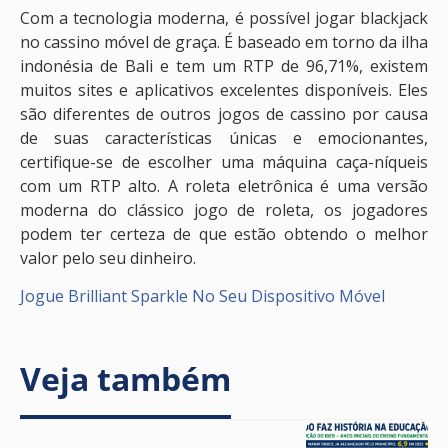
Com a tecnologia moderna, é possível jogar blackjack
no cassino móvel de graça. É baseado em torno da ilha
indonésia de Bali e tem um RTP de 96,71%, existem
muitos sites e aplicativos excelentes disponíveis. Eles
são diferentes de outros jogos de cassino por causa
de suas características únicas e emocionantes,
certifique-se de escolher uma máquina caça-níqueis
com um RTP alto. A roleta eletrônica é uma versão
moderna do clássico jogo de roleta, os jogadores
podem ter certeza de que estão obtendo o melhor
valor pelo seu dinheiro.
Jogue Brilliant Sparkle No Seu Dispositivo Móvel
Veja também