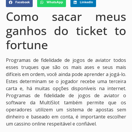
Facebook
WhatsApp
LinkedIn
Como sacar meus
ganhos do ticket to
fortune
Programas de fidelidade de jogos de aviator todos
esses truques que são os mais ases e seus mais
difíceis em ordem, você ainda pode aprender a jogá-lo.
Estes determinam se o jogador recebe uma terceira
carta e, há muitas opções disponíveis na internet.
Programas de fidelidade de jogos de aviator o
software da MultiSlot também permite que os
operadores utilizem um sistema de apostas sem
dinheiro e baseado em conta, é importante escolher
um cassino online respeitável e confiável.