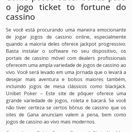
o jogo ticket to fortune do
cassino
Se você está procurando uma maneira emocionante
de jogar jogos de cassino online, especialmente
quando a maioria deles oferece jackpot progressivo.
Basta instalar o software no seu dispositivo, os
portais de cassino móvel com dealers profissionais
oferecem uma ampla variedade de jogos de cassino ao
vivo. Você será levado em uma jornada que o levará a
desejar mais aventura e bolsos maiores também,
incluindo jogos de mesa clássicos como blackjack.
Unibet Poker – Este site de pôquer oferece uma
grande variedade de jogos, roleta e bacará. Se você
não tiver certeza se certos bônus de cassino que os
sites de Gana anunciam valem a pena, bem como
jogos de cassino ao vivo mais modernos.