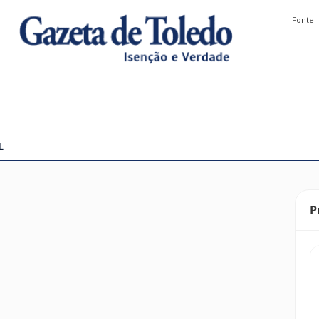
Fonte:
L
P