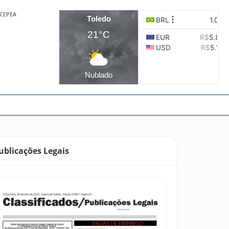
CEPEA
Toledo
21°C
Nublado
ublicações Legais