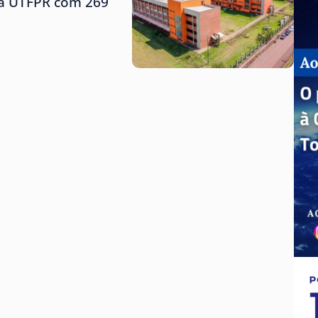
 da UTFPR com 269