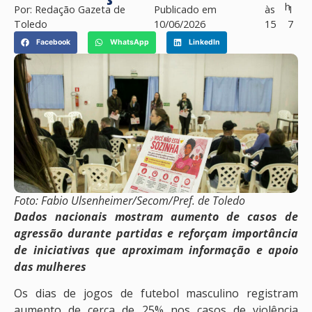
h
Por:
Redação Gazeta de
Publicado em
às
1
Toledo
10/06/2026
15
7
Facebook
WhatsApp
LinkedIn
Foto: Fabio Ulsenheimer/Secom/Pref. de Toledo
Dados nacionais mostram aumento de casos de
agressão durante partidas e reforçam importância
de iniciativas que aproximam informação e apoio
das mulheres
Os dias de jogos de futebol masculino registram
aumento de cerca de 25% nos casos de violência