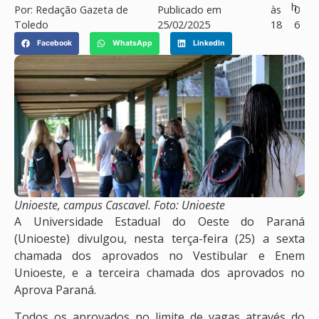
h
Por:
Redação Gazeta de
Publicado em
às
0
Toledo
25/02/2025
18
6
Facebook
WhatsApp
LinkedIn
Unioeste, campus Cascavel. Foto: Unioeste
A Universidade Estadual do Oeste do Paraná
(Unioeste) divulgou, nesta terça-feira (25) a sexta
chamada dos aprovados no Vestibular e Enem
Unioeste, e a terceira chamada dos aprovados no
Aprova Paraná.
Todos os aprovados no limite de vagas através do