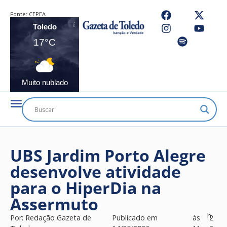
Fonte:
CEPEA
Toledo
17°C
Muito nublado
UBS Jardim Porto Alegre
desenvolve atividade
para o HiperDia na
Assermuto
h
Por:
Redação Gazeta de
Publicado em
às
2