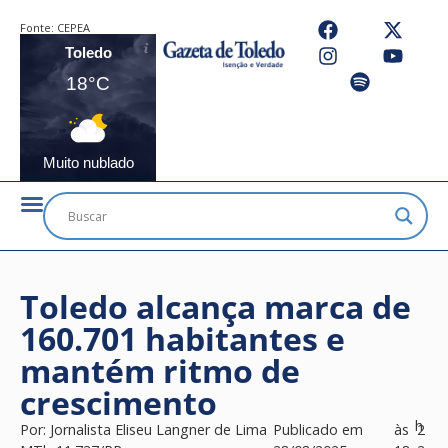
Fonte:
CEPEA
Toledo
18°C
Muito nublado
Toledo alcança marca de
160.701 habitantes e
mantém ritmo de
crescimento
h
Por:
Jornalista Eliseu Langner de Lima
Publicado em
às
2