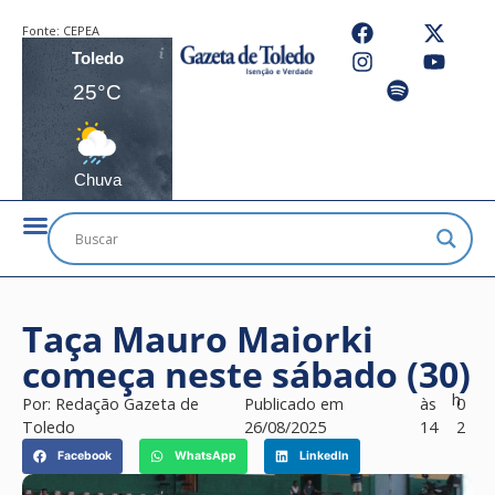
Fonte:
CEPEA
Toledo
25°C
Chuva
Taça Mauro Maiorki
começa neste sábado (30)
h
Por:
Redação Gazeta de
Publicado em
às
0
Toledo
26/08/2025
14
2
Facebook
WhatsApp
LinkedIn