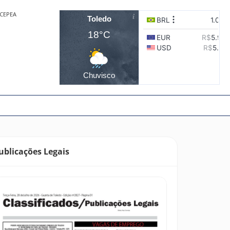
CEPEA
Toledo
18°C
Chuvisco
ublicações Legais