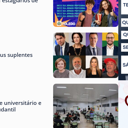
 estagiários de
us suplentes
 universitário e
udantil