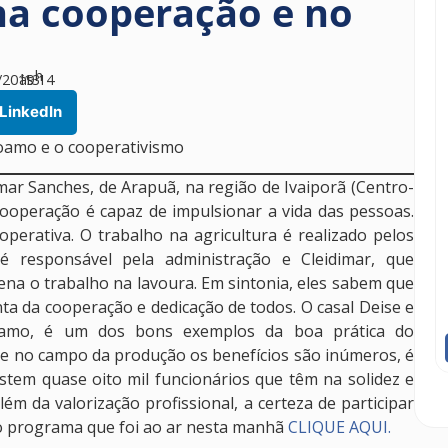
 na cooperação e no
h
/2019
às
13
14
LinkedIn
Coamo e o cooperativismo
mar Sanches, de Arapuã, na região de Ivaiporã (Centro-
ooperação é capaz de impulsionar a vida das pessoas.
operativa. O trabalho na agricultura é realizado pelos
 responsável pela administração e Cleidimar, que
ena o trabalho na lavoura. Em sintonia, eles sabem que
a da cooperação e dedicação de todos. O casal Deise e
Coamo, é um dos bons exemplos da boa prática do
se no campo da produção os benefícios são inúmeros, é
stem quase oito mil funcionários que têm na solidez e
 da valorização profissional, a certeza de participar
o programa que foi ao ar nesta manhã
CLIQUE AQUI.