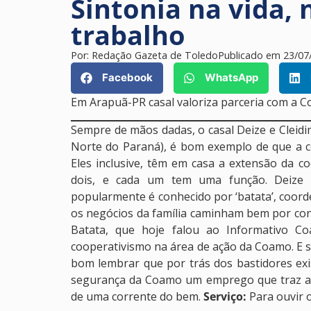
Sintonia na vida,
trabalho
Por:
Redação Gazeta de Toledo
Publicado em
23/07
Facebook
WhatsApp
Em Arapuã-PR casal valoriza parceria com a 
Sempre de mãos dadas, o casal Deize e Cleidi
Norte do Paraná), é bom exemplo de que a c
Eles inclusive, têm em casa a extensão da co
dois, e cada um tem uma função. Deize é
popularmente é conhecido por ‘batata’, coord
os negócios da família caminham bem por cont
Batata, que hoje falou ao Informativo 
cooperativismo na área de ação da Coamo. E 
bom lembrar que por trás dos bastidores exi
segurança da Coamo um emprego que traz além
de uma corrente do bem.
Serviço:
Para ouvir 