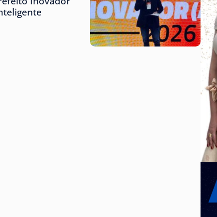
refeito Inovador
teligente