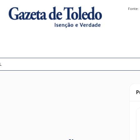
Fonte:
L
P