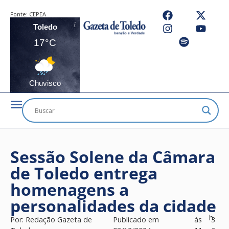
Fonte:
CEPEA
Toledo
17°C
Chuvisco
Sessão Solene da Câmara
de Toledo entrega
homenagens a
personalidades da cidade
h
Por:
Redação Gazeta de
Publicado em
às
3