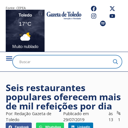
Fonte:
CEPEA
Toledo
17°C
Muito nublado
Seis restaurantes
populares oferecem mais
de mil refeições por dia
h
Por:
Redação Gazeta de
Publicado em
às
4
Toledo
29/07/2019
13
1
Facebook
WhatsApp
LinkedIn