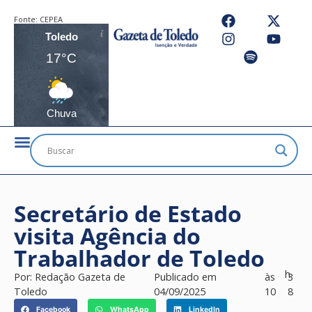
Fonte:
CEPEA
Toledo
17°C
Chuva
Secretário de Estado
visita Agência do
Trabalhador de Toledo
h
Por:
Redação Gazeta de
Publicado em
às
3
Toledo
04/09/2025
10
8
Facebook
WhatsApp
LinkedIn