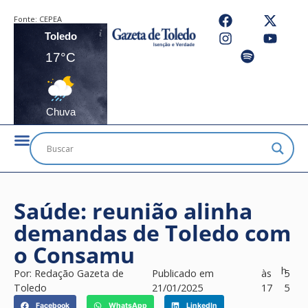
Fonte:
CEPEA
Toledo
17°C
Chuva
Saúde: reunião alinha
demandas de Toledo com
o Consamu
h
Por:
Redação Gazeta de
Publicado em
às
5
Toledo
21/01/2025
17
5
Facebook
WhatsApp
LinkedIn