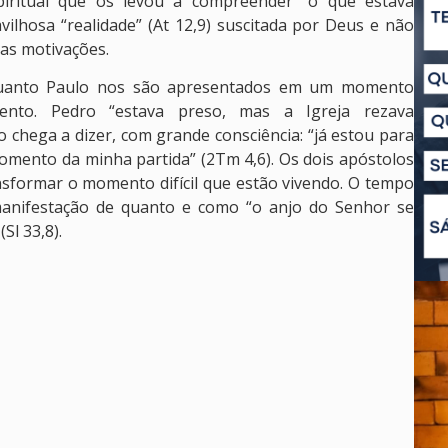
spiritual que os levou a compreender “o que estava
lhosa “realidade” (At 12,9) suscitada por Deus e não
as motivações.
 quanto Paulo nos são apresentados em um momento
mento. Pedro “estava preso, mas a Igreja rezava
o chega a dizer, com grande consciência: “já estou para
omento da minha partida” (2Tm 4,6). Os dois apóstolos
sformar o momento difícil que estão vivendo. O tempo
manifestação de quanto e como “o anjo do Senhor se
Sl 33,8).