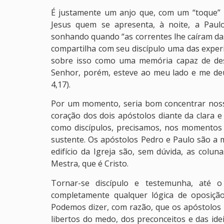
É justamente um anjo que, com um “toque” l
Jesus quem se apresenta, à noite, a Paul
sonhando quando “as correntes lhe caíram das 
compartilha com seu discípulo uma das experiê
sobre isso como uma memória capaz de des
Senhor, porém, esteve ao meu lado e me deu
4,17).
Por um momento, seria bom concentrar nos
coração dos dois apóstolos diante da clara 
como discípulos, precisamos, nos momentos m
sustente. Os apóstolos Pedro e Paulo são a m
edifício da Igreja são, sem dúvida, as col
Mestra, que é Cristo.
Tornar-se discípulo e testemunha, até o
completamente qualquer lógica de oposição
Podemos dizer, com razão, que os apóstolos 
libertos do medo, dos preconceitos e das ide