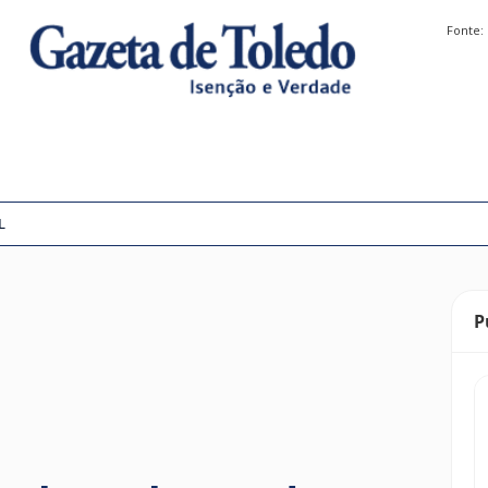
Fonte:
L
P