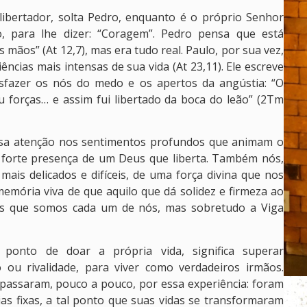
ibertador, solta Pedro, enquanto é o próprio Senhor
o, para lhe dizer: “Coragem”. Pedro pensa que está
mãos” (At 12,7), mas era tudo real. Paulo, por sua vez,
ncias mais intensas de sua vida (At 23,11). Ele escreve
fazer os nós do medo e os apertos da angústia: “O
 forças… e assim fui libertado da boca do leão” (2Tm
sa atenção nos sentimentos profundos que animam o
e forte presença de um Deus que liberta. Também nós,
ais delicados e difíceis, de uma força divina que nos
emória viva de que aquilo que dá solidez e firmeza ao
unas que somos cada um de nós, mas sobretudo a Viga
 ponto de doar a própria vida, significa superar
 ou rivalidade, para viver como verdadeiros irmãos.
passaram, pouco a pouco, por essa experiência: foram
ias fixas, a tal ponto que suas vidas se transformaram