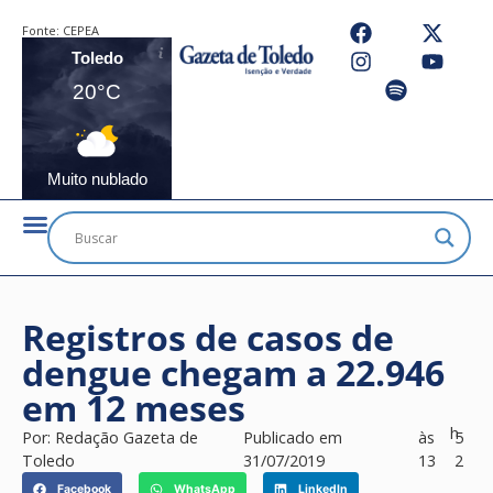
Fonte:
CEPEA
Toledo
20°C
Muito nublado
Registros de casos de
dengue chegam a 22.946
em 12 meses
h
Por:
Redação Gazeta de
Publicado em
às
5
Toledo
31/07/2019
13
2
Facebook
WhatsApp
LinkedIn