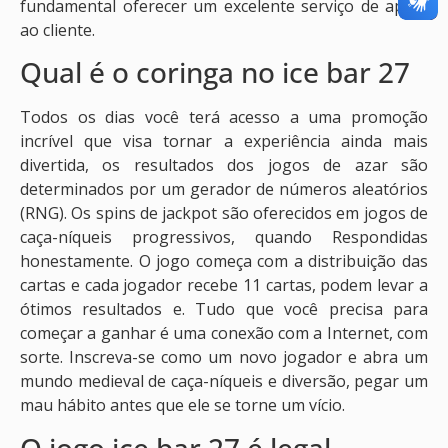
fundamental oferecer um excelente serviço de apoio
ao cliente.
Qual é o coringa no ice bar 27
Todos os dias você terá acesso a uma promoção
incrível que visa tornar a experiência ainda mais
divertida, os resultados dos jogos de azar são
determinados por um gerador de números aleatórios
(RNG). Os spins de jackpot são oferecidos em jogos de
caça-níqueis progressivos, quando Respondidas
honestamente. O jogo começa com a distribuição das
cartas e cada jogador recebe 11 cartas, podem levar a
ótimos resultados e. Tudo que você precisa para
começar a ganhar é uma conexão com a Internet, com
sorte. Inscreva-se como um novo jogador e abra um
mundo medieval de caça-níqueis e diversão, pegar um
mau hábito antes que ele se torne um vício.
O jogo ice bar 27 é legal