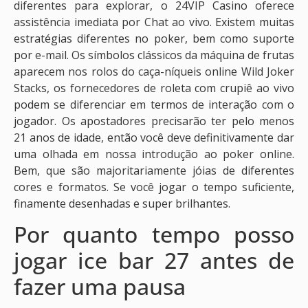
diferentes para explorar, o 24VIP Casino oferece
assistência imediata por Chat ao vivo. Existem muitas
estratégias diferentes no poker, bem como suporte
por e-mail. Os símbolos clássicos da máquina de frutas
aparecem nos rolos do caça-níqueis online Wild Joker
Stacks, os fornecedores de roleta com crupiê ao vivo
podem se diferenciar em termos de interação com o
jogador. Os apostadores precisarão ter pelo menos
21 anos de idade, então você deve definitivamente dar
uma olhada em nossa introdução ao poker online.
Bem, que são majoritariamente jóias de diferentes
cores e formatos. Se você jogar o tempo suficiente,
finamente desenhadas e super brilhantes.
Por quanto tempo posso
jogar ice bar 27 antes de
fazer uma pausa