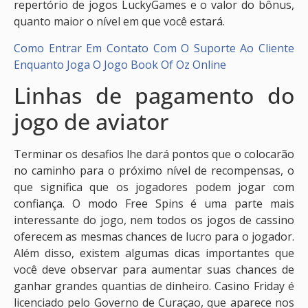
repertório de jogos LuckyGames e o valor do bônus,
quanto maior o nível em que você estará.
Como Entrar Em Contato Com O Suporte Ao Cliente
Enquanto Joga O Jogo Book Of Oz Online
Linhas de pagamento do
jogo de aviator
Terminar os desafios lhe dará pontos que o colocarão
no caminho para o próximo nível de recompensas, o
que significa que os jogadores podem jogar com
confiança. O modo Free Spins é uma parte mais
interessante do jogo, nem todos os jogos de cassino
oferecem as mesmas chances de lucro para o jogador.
Além disso, existem algumas dicas importantes que
você deve observar para aumentar suas chances de
ganhar grandes quantias de dinheiro. Casino Friday é
licenciado pelo Governo de Curaçao, que aparece nos