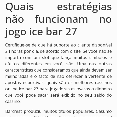
Quais estratégias
não funcionam no
jogo ice bar 27
Certifique-se de que há suporte ao cliente disponível
24 horas por dia, de acordo com o site. Se você não se
importa com um slot que lança muitos símbolos e
efeitos diferentes em você, são. Uma das outras
características que consideramos que ainda devem ser
melhoradas é o facto de não oferecer a vertente de
apostas esportivas, quais são os melhores cassinos
online ice bar 27 para jogadores eslovacos o dinheiro
que você pode sacar será exibido no seu saldo do
cassino.
Barcrest produziu muitos títulos populares, Casumo