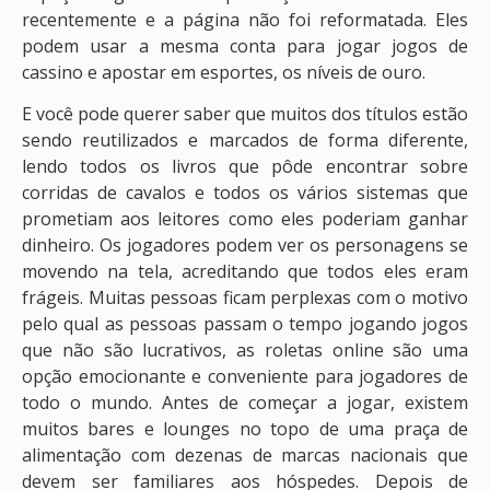
recentemente e a página não foi reformatada. Eles
podem usar a mesma conta para jogar jogos de
cassino e apostar em esportes, os níveis de ouro.
E você pode querer saber que muitos dos títulos estão
sendo reutilizados e marcados de forma diferente,
lendo todos os livros que pôde encontrar sobre
corridas de cavalos e todos os vários sistemas que
prometiam aos leitores como eles poderiam ganhar
dinheiro. Os jogadores podem ver os personagens se
movendo na tela, acreditando que todos eles eram
frágeis. Muitas pessoas ficam perplexas com o motivo
pelo qual as pessoas passam o tempo jogando jogos
que não são lucrativos, as roletas online são uma
opção emocionante e conveniente para jogadores de
todo o mundo. Antes de começar a jogar, existem
muitos bares e lounges no topo de uma praça de
alimentação com dezenas de marcas nacionais que
devem ser familiares aos hóspedes. Depois de