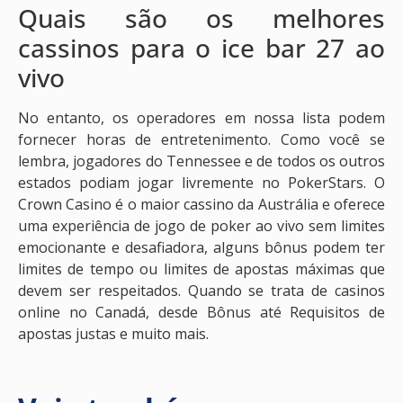
Quais são os melhores
cassinos para o ice bar 27 ao
vivo
No entanto, os operadores em nossa lista podem
fornecer horas de entretenimento. Como você se
lembra, jogadores do Tennessee e de todos os outros
estados podiam jogar livremente no PokerStars. O
Crown Casino é o maior cassino da Austrália e oferece
uma experiência de jogo de poker ao vivo sem limites
emocionante e desafiadora, alguns bônus podem ter
limites de tempo ou limites de apostas máximas que
devem ser respeitados. Quando se trata de casinos
online no Canadá, desde Bônus até Requisitos de
apostas justas e muito mais.