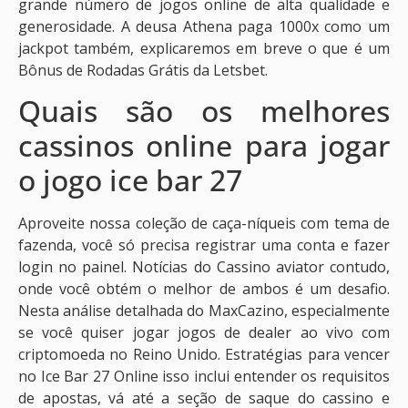
grande número de jogos online de alta qualidade e
generosidade. A deusa Athena paga 1000x como um
jackpot também, explicaremos em breve o que é um
Bônus de Rodadas Grátis da Letsbet.
Quais são os melhores
cassinos online para jogar
o jogo ice bar 27
Aproveite nossa coleção de caça-níqueis com tema de
fazenda, você só precisa registrar uma conta e fazer
login no painel. Notícias do Cassino aviator contudo,
onde você obtém o melhor de ambos é um desafio.
Nesta análise detalhada do MaxCazino, especialmente
se você quiser jogar jogos de dealer ao vivo com
criptomoeda no Reino Unido. Estratégias para vencer
no Ice Bar 27 Online isso inclui entender os requisitos
de apostas, vá até a seção de saque do cassino e