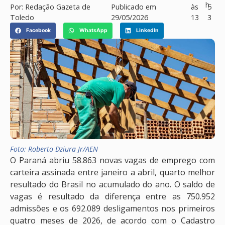
h
Por:
Redação Gazeta de
Publicado em
às
5
Toledo
29/05/2026
13
3
Facebook
WhatsApp
LinkedIn
Foto: Roberto Dziura Jr/AEN
O Paraná abriu 58.863 novas vagas de emprego com
carteira assinada entre janeiro a abril, quarto melhor
resultado do Brasil no acumulado do ano. O saldo de
vagas é resultado da diferença entre as 750.952
admissões e os 692.089 desligamentos nos primeiros
quatro meses de 2026, de acordo com o Cadastro