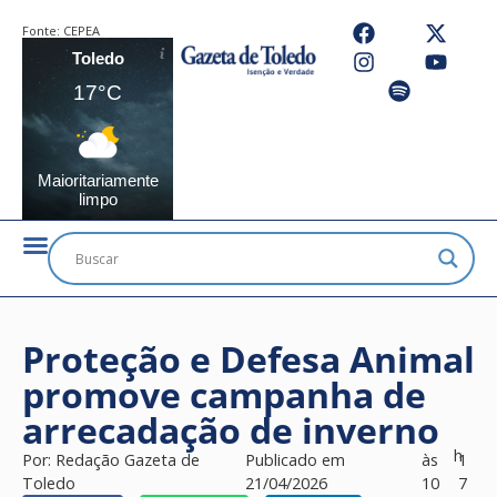
Fonte:
CEPEA
Toledo
17°C
Maioritariamente
limpo
Proteção e Defesa Animal
promove campanha de
arrecadação de inverno
h
Por:
Redação Gazeta de
Publicado em
às
1
Toledo
21/04/2026
10
7