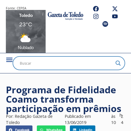
Fonte:
CEPEA
Toledo
23°C
Nublado
Programa de Fidelidade
Coamo transforma
participação em prêmios
h
Por:
Redação Gazeta de
Publicado em
às
2
Toledo
13/06/2019
10
4
Facebook
WhatsApp
LinkedIn