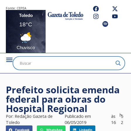
Fonte:
CEPEA
Toledo
18°C
Chuvisco
Prefeito solicita emenda
federal para obras do
Hospital Regional
h
Por:
Redação Gazeta de
Publicado em
às
5
Toledo
06/05/2019
16
2
Facebook
WhatsApp
LinkedIn