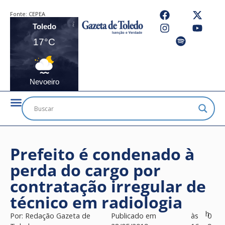
Fonte:
CEPEA
Toledo
17°C
Nevoeiro
Prefeito é condenado à
perda do cargo por
contratação irregular de
técnico em radiologia
h
Por:
Redação Gazeta de
Publicado em
às
0