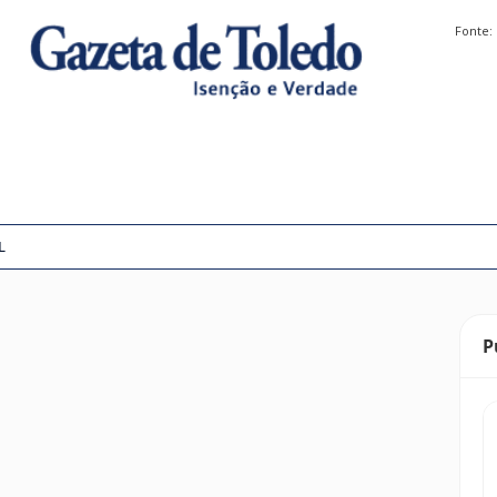
Fonte:
L
P