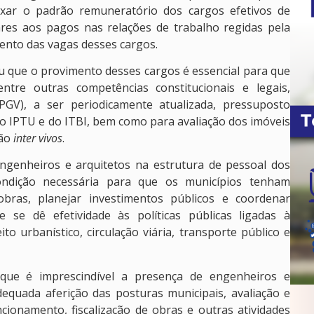
ixar o padrão remuneratório dos cargos efetivos de
res aos pagos nas relações de trabalho regidas pela
nto das vagas desses cargos.
u que o provimento desses cargos é essencial para que
ntre outras competências constitucionais e legais,
PGV), a ser periodicamente atualizada, pressuposto
do IPTU e do ITBI, bem como para avaliação dos imóveis
são
inter vivos
.
genheiros e arquitetos na estrutura de pessoal dos
ondição necessária para que os municípios tenham
 obras, planejar investimentos públicos e coordenar
se dê efetividade às políticas públicas ligadas à
to urbanístico, circulação viária, transporte público e
u que é imprescindível a presença de engenheiros e
equada aferição das posturas municipais, avaliação e
cionamento, fiscalização de obras e outras atividades