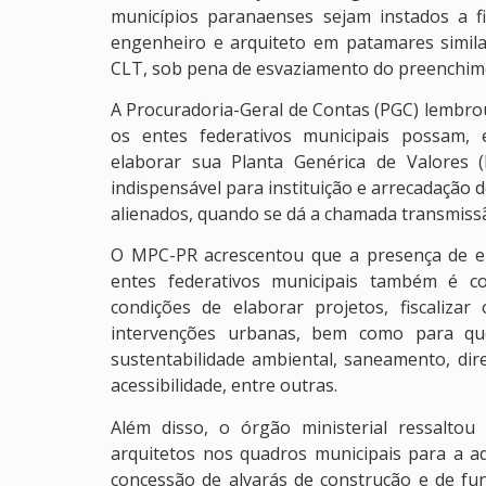
municípios paranaenses sejam instados a f
engenheiro e arquiteto em patamares simila
CLT, sob pena de esvaziamento do preenchime
A Procuradoria-Geral de Contas (PGC) lembro
os entes federativos municipais possam, e
elaborar sua Planta Genérica de Valores (
indispensável para instituição e arrecadação 
alienados, quando se dá a chamada transmis
O MPC-PR acrescentou que a presença de en
entes federativos municipais também é c
condições de elaborar projetos, fiscalizar
intervenções urbanas, bem como para que 
sustentabilidade ambiental, saneamento, direi
acessibilidade, entre outras.
Além disso, o órgão ministerial ressalto
arquitetos nos quadros municipais para a ad
concessão de alvarás de construção e de fun