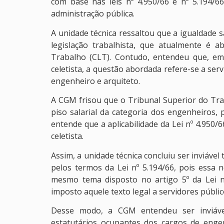
com base nas leis nº 4.950/66 e nº 5.194/6
administração pública.
A unidade técnica ressaltou que a igualdade s
legislação trabalhista, que atualmente é 
Trabalho (CLT). Contudo, entendeu que, e
celetista, a questão abordada refere-se a ser
engenheiro e arquiteto.
A CGM frisou que o Tribunal Superior do Trab
piso salarial da categoria dos engenheiros, 
entende que a aplicabilidade da Lei nº 4.950/
celetista.
Assim, a unidade técnica concluiu ser inviáve
pelos termos da Lei nº 5.194/66, pois essa
mesmo tema disposto no artigo 5º da Lei n
imposto aquele texto legal a servidores públic
Desse modo, a CGM entendeu ser inviável
estatutários ocupantes dos cargos de engen