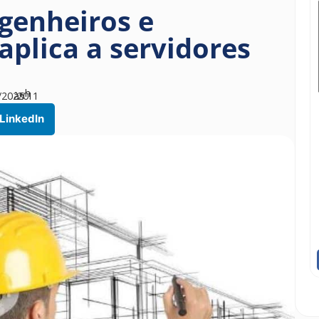
ngenheiros e
aplica a servidores
h
/2025
às
20
11
LinkedIn