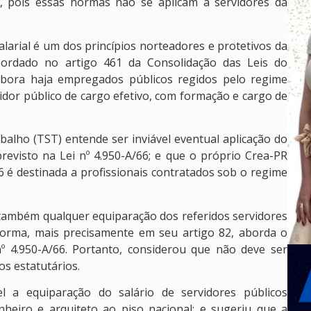
6, pois essas normas não se aplicam a servidores da
alarial é um dos princípios norteadores e protetivos da
abordado no artigo 461 da Consolidação das Leis do
mbora haja empregados públicos regidos pelo regime
vidor público de cargo efetivo, com formação e cargo de
alho (TST) entende ser inviável eventual aplicação do
previsto na Lei nº 4.950-A/66; e que o próprio Crea-PR
66 é destinada a profissionais contratados sob o regime
l também qualquer equiparação dos referidos servidores
 norma, mais precisamente em seu artigo 82, aborda o
º 4.950-A/66. Portanto, considerou que não deve ser
os estatutários.
 a equiparação do salário de servidores públicos
heiro e arquiteto ao piso nacional; e sugeriu que a