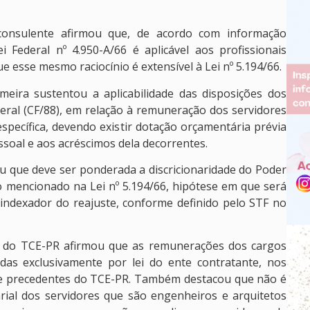
 consulente afirmou que, de acordo com informação
 Federal nº 4.950-A/66 é aplicável aos profissionais
ue esse mesmo raciocínio é extensível à Lei nº 5.194/66.
eira sustentou a aplicabilidade das disposições dos
ederal (CF/88), em relação à remuneração dos servidores
specífica, devendo existir dotação orçamentária prévia
soal e aos acréscimos dela decorrentes.
u que deve ser ponderada a discricionaridade do Poder
so mencionado na Lei nº 5.194/66, hipótese em que será
indexador do reajuste, conforme definido pelo STF no
) do TCE-PR afirmou que as remunerações dos cargos
xadas exclusivamente por lei do ente contratante, nos
F e precedentes do TCE-PR. Também destacou que não é
arial dos servidores que são engenheiros e arquitetos