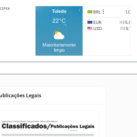
CEPEA
Toledo
22°C
Maioritariamente
limpo
ublicações Legais