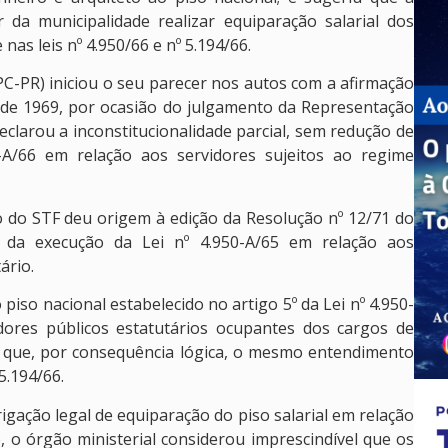
da municipalidade realizar equiparação salarial dos
as leis nº 4.950/66 e nº 5.194/66.
C-PR) iniciou o seu parecer nos autos com a afirmação
esde 1969, por ocasião do julgamento da Representação
clarou a inconstitucionalidade parcial, sem redução de
0-A/66 em relação aos servidores sujeitos ao regime
o do STF deu origem à edição da Resolução nº 12/71 do
 da execução da Lei nº 4.950-A/65 em relação aos
ário.
iso nacional estabelecido no artigo 5º da Lei nº 4.950-
dores públicos estatutários ocupantes dos cargos de
u que, por consequência lógica, o mesmo entendimento
5.194/66.
gação legal de equiparação do piso salarial em relação
, o órgão ministerial considerou imprescindível que os