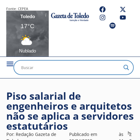
Fonte:
CEPEA
Toledo
17°C
Nublado
Piso salarial de
engenheiros e arquitetos
não se aplica a servidores
estatutários
h
Por:
Redação Gazeta de
Publicado em
às
2