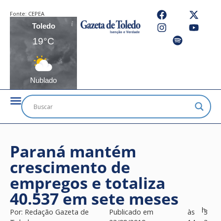
Fonte:
CEPEA
Toledo
19°C
Nublado
Paraná mantém
crescimento de
empregos e totaliza
40.537 em sete meses
h
Por:
Redação Gazeta de
Publicado em
às
3