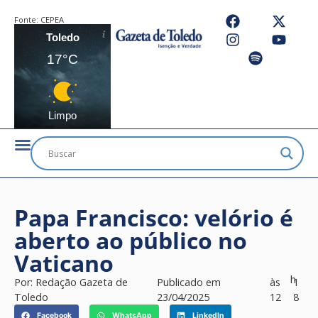
Fonte:
CEPEA
Toledo
17°C
Limpo
Papa Francisco: velório é
aberto ao público no
Vaticano
h
Por:
Redação Gazeta de
Publicado em
às
1
Toledo
23/04/2025
12
8
Facebook
WhatsApp
LinkedIn