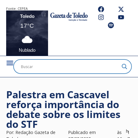
Fonte:
CEPEA
Toledo
17°C
Nublado
Palestra em Cascavel
reforça importância do
debate sobre os limites
do STF
h
Por:
Redação Gazeta de
Publicado em
às
1