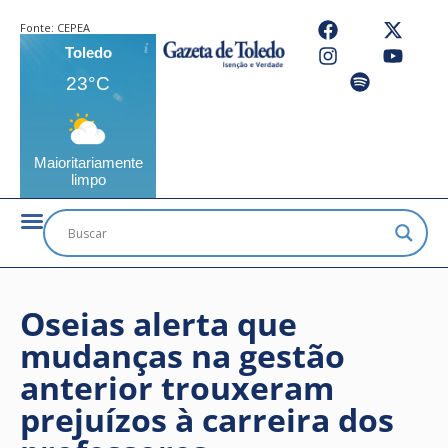
Fonte:
CEPEA
Toledo
23°C
Maioritariamente
limpo
Oseias alerta que
mudanças na gestão
anterior trouxeram
prejuízos à carreira dos