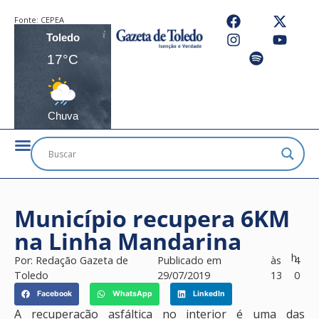
Fonte:
CEPEA
Toledo
17°C
Chuva
Município recupera 6KM
na Linha Mandarina
h
Por:
Redação Gazeta de
Publicado em
às
4
Toledo
29/07/2019
13
0
Facebook
WhatsApp
LinkedIn
A recuperação asfáltica no interior é uma das