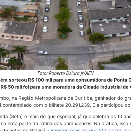
Foto: Roberto Dziura Jr/AEN
ém sorteou R$ 100 mil para uma consumidora de Ponta Gr
e R$ 50 mil foi para uma moradora da Cidade Industrial de 
ombo, na Região Metropolitana de Curitiba, ganhador do g
oi contemplado com o bilhete 20.291.239. Ele participou com
enda (Sefa) é mais do que especial, já que celebra os 10 a
na nota parte da rotina dos paranaenses. Na prática, iss
o de notas no Paraná
aumentou mais do que 500 vezes gra