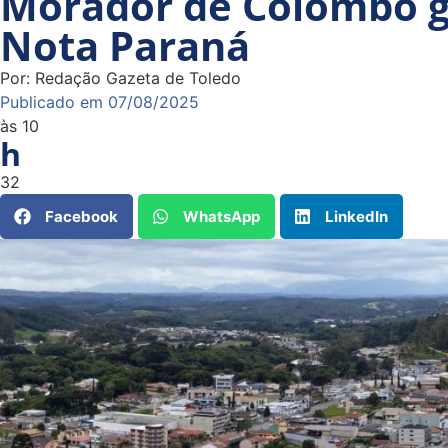
Morador de Colombo ga
Nota Paraná
Por:
Redação Gazeta de Toledo
Publicado em
07/08/2025
às
10
h
32
Facebook
WhatsApp
LinkedIn