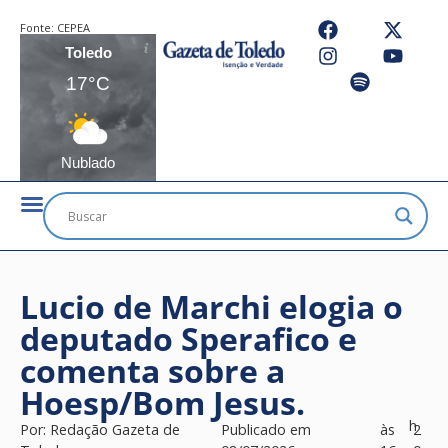
Fonte:
CEPEA
Toledo
17°C
Nublado
Lucio de Marchi elogia o
deputado Sperafico e
comenta sobre a
Hoesp/Bom Jesus.
h
Por:
Redação Gazeta de
Publicado em
às
2