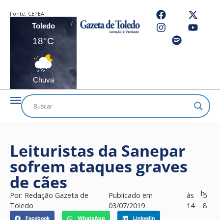
Fonte:
CEPEA
Toledo
18°C
Chuva
Leituristas da Sanepar
sofrem ataques graves
de cães
h
Por:
Redação Gazeta de
Publicado em
às
5
Toledo
03/07/2019
14
8
Facebook
WhatsApp
LinkedIn