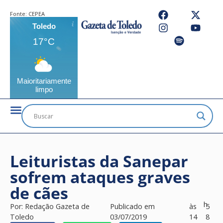
Fonte:
CEPEA
Toledo
17°C
Maioritariamente
limpo
Leituristas da Sanepar
sofrem ataques graves
de cães
h
Por:
Redação Gazeta de
Publicado em
às
5
Toledo
03/07/2019
14
8