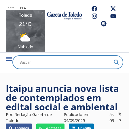
Fonte:
CEPEA
Toledo
21°C
Nublado
Itaipu anuncia nova lista
de contemplados em
edital social e ambiental
h
Por:
Redação Gazeta de
Publicado em
às
4
Toledo
04/09/2025
09
7
Facebook
WhatsApp
LinkedIn