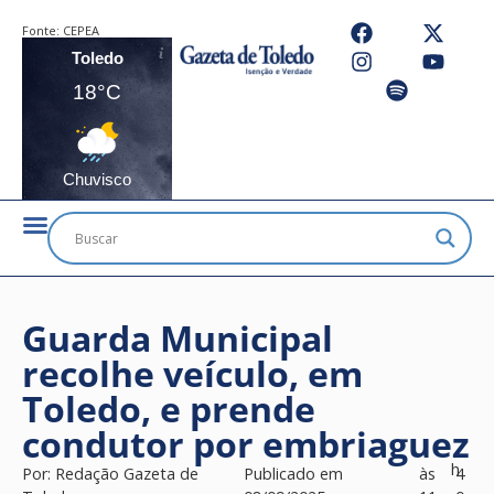
Fonte:
CEPEA
Toledo
18°C
Chuvisco
Guarda Municipal
recolhe veículo, em
Toledo, e prende
condutor por embriaguez
h
Por:
Redação Gazeta de
Publicado em
às
4