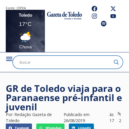
Fonte:
CEPEA
Toledo
17°C
Chuva
GR de Toledo viaja para o
Paranaense pré-infantil e
juvenil
h
Por:
Redação Gazeta de
Publicado em
às
1
Toledo
26/08/2019
17
2
Facebook
WhatsApp
LinkedIn