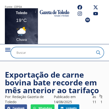
Fonte:
CEPEA
Toledo
19°C
Chuva
Exportação de carne
bovina bate recorde em
mês anterior ao tarifaço
h
Por:
Redação Gazeta de
Publicado em
às
2
Toledo
14/08/2025
11
1
Facebook
WhatsApp
LinkedIn