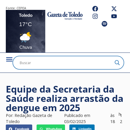
Fonte:
CEPEA
Toledo
17°C
Chuva
Equipe da Secretaria da
Saúde realiza arrastão da
dengue em 2025
h
Por:
Redação Gazeta de
Publicado em
às
1
Toledo
03/02/2025
18
2
Facebook
WhatsApp
LinkedIn