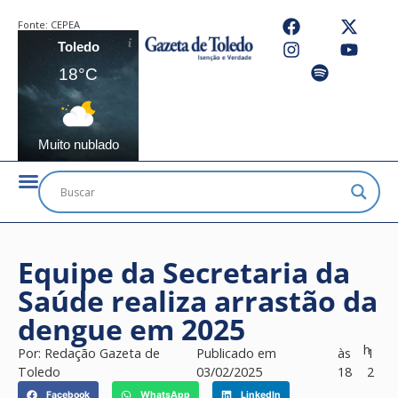
Fonte:
CEPEA
Toledo
18°C
Muito nublado
Equipe da Secretaria da
Saúde realiza arrastão da
dengue em 2025
h
Por:
Redação Gazeta de
Publicado em
às
1
Toledo
03/02/2025
18
2
Facebook
WhatsApp
LinkedIn