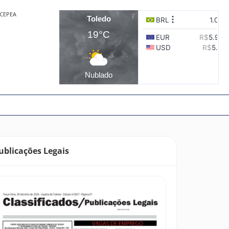
CEPEA
Toledo
19°C
Nublado
ublicações Legais