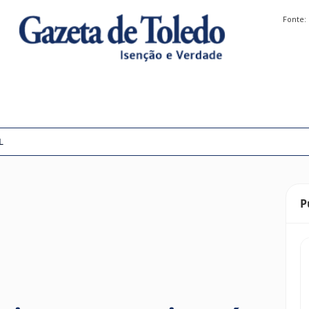
Fonte:
L
P