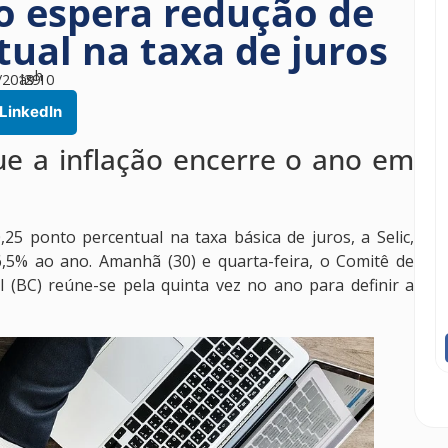
 espera redução de
tual na taxa de juros
h
/2019
às
29
10
LinkedIn
ue a inflação encerre o ano em
25 ponto percentual na taxa básica de juros, a Selic,
6,5% ao ano. Amanhã (30) e quarta-feira, o Comitê de
 (BC) reúne-se pela quinta vez no ano para definir a