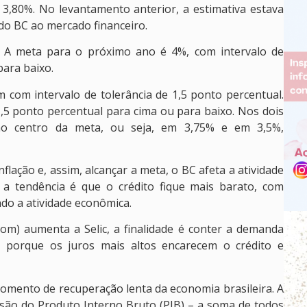
3,80%. No levantamento anterior, a estimativa estava
do BC ao mercado financeiro.
 A meta para o próximo ano é 4%, com intervalo de
para baixo.
 com intervalo de tolerância de 1,5 ponto percentual.
1,5 ponto percentual para cima ou para baixo. Nos dois
 no centro da meta, ou seja, em 3,75% e em 3,5%,
nflação e, assim, alcançar a meta, o BC afeta a atividade
a tendência é que o crédito fique mais barato, com
do a atividade econômica.
om) aumenta a Selic, a finalidade é conter a demanda
s, porque os juros mais altos encarecem o crédito e
momento de recuperação lenta da economia brasileira. A
são do Produto Interno Bruto (PIB) – a soma de todos