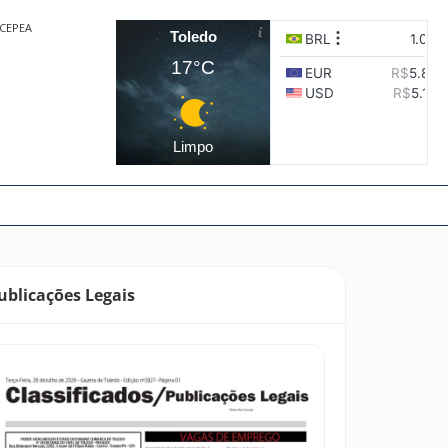
CEPEA
Toledo
17°C
Limpo
ublicações Legais