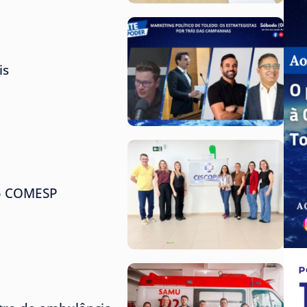
is
do COMESP