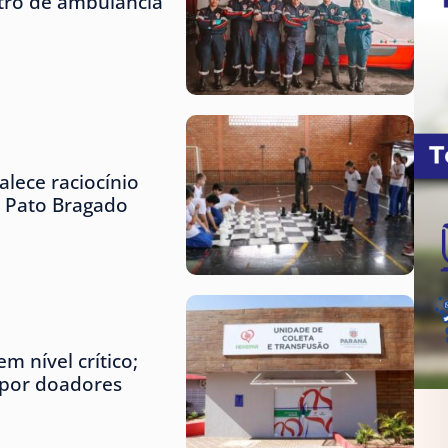
tro de ambulância
lece raciocínio
e Pato Bragado
m nível crítico;
 por doadores