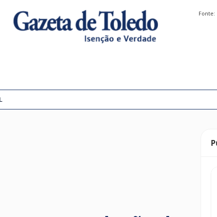
Fonte:
L
P