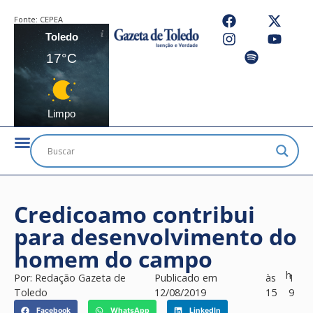
Fonte:
CEPEA
Toledo
17°C
Limpo
Credicoamo contribui
para desenvolvimento do
homem do campo
h
Por:
Redação Gazeta de
Publicado em
às
1
Toledo
12/08/2019
15
9
Facebook
WhatsApp
LinkedIn