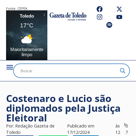
Fonte:
CEPEA
Toledo
17°C
Maioritariamente
limpo
Costenaro e Lucio são
diplomados pela Justiça
Eleitoral
h
Por:
Redação Gazeta de
Publicado em
às
0
Toledo
17/12/2024
12
7