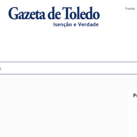
Fonte:
L
P