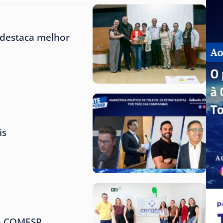
 destaca melhor
is
do COMESP