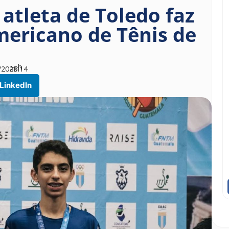
atleta de Toledo faz
mericano de Tênis de
h
/2025
às
11
14
LinkedIn